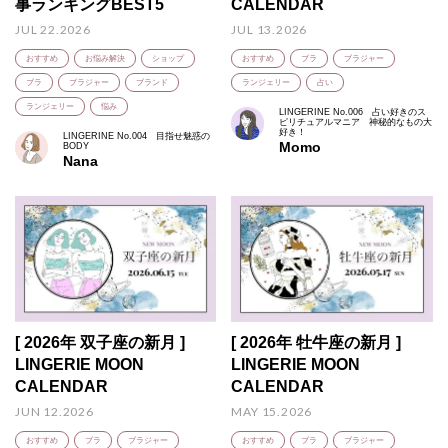
事ランキングBEST5
CALENDAR
JUL 22.2026
JUL 13.2026
おすすめ
お悩み解決
ショップ
おすすめ
ブラ
ブラジャー
ブラ
ブラジャー
ブランド
ランジェリー
占い
ランジェリー
悩み
LINGERINE No.006 占い好きのス
ピリチュアルマニア 神秘的なもの大
好き！
LINGERINE No.004 目指せ魅惑の
Momo
BODY
Nana
[ 2026年 双子座の新月 ]
[ 2026年 牡牛座の新月 ]
LINGERIE MOON
LINGERIE MOON
CALENDAR
CALENDAR
JUN 12.2026
MAY 15.2026
おすすめ
ブラ
ブラジャー
おすすめ
ブラ
ブラジャー