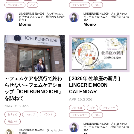
ランジェリー
占い
ランジェリー
占い
LINGERINE No.006 占い好きのス
LINGERINE No.006 占い好きのス
ピリチュアルマニア 神秘的なもの大
ピリチュアルマニア 神秘的なもの大
好き！
好き！
Momo
Momo
～フェムケアを流行で終わ
[ 2026年 牡羊座の新月 ]
らせない～フェムケアショ
LINGERIE MOON
ップ「ICHI BUNNO ICHI」
CALENDAR
を訪ねて
APR 16.2026
MAY 01.2026
おすすめ
ブラ
ブラジャー
おすすめ
ショップ
ブランド
ランジェリー
占い
商品レポ
LINGERINE No.006 占い好きのス
ピリチュアルマニア 神秘的なもの大
好き！
LINGERINE No.001 ランジェリー
伝道師