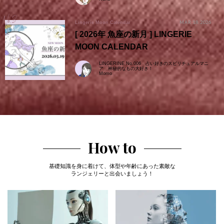
MAR 18.2026
Lingerie Moon Calendar
[ 2026年 魚座の新月 ] LINGERIE
MOON CALENDAR
LINGERINE No.006 占い好きのスピリチュアルマニ
ア 神秘的なもの大好き！
Momo
How to
基礎知識を身に着けて、体型や年齢にあった素敵な
ランジェリーと出会いましょう！