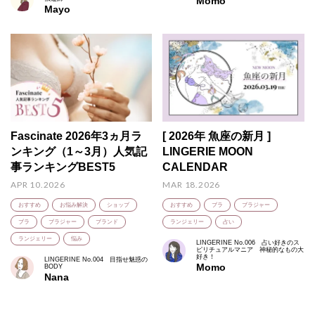
Momo
Mayo
Fascinate 2026年3ヵ月ラ
[ 2026年 魚座の新月 ]
ンキング（1～3月）人気記
LINGERIE MOON
事ランキングBEST5
CALENDAR
APR 10.2026
MAR 18.2026
おすすめ
お悩み解決
ショップ
おすすめ
ブラ
ブラジャー
ブラ
ブラジャー
ブランド
ランジェリー
占い
ランジェリー
悩み
LINGERINE No.006 占い好きのス
ピリチュアルマニア 神秘的なもの大
好き！
LINGERINE No.004 目指せ魅惑の
Momo
BODY
Nana