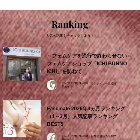
Ranking
人気の記事をチェックしよう！
MAY 01.2026
Lingerine
～フェムケアを流行で終わらせない～
フェムケアショップ「ICHI BUNNO
ICHI」を訪ねて
LINGERINE No.001 ランジェリー伝道師
Mayo
APR 10.2026
ランジェリーメモ
Fascinate 2026年3ヵ月ランキング
（1～3月）人気記事ランキング
BEST5
LINGERINE No.004 目指せ魅惑のBODY
Nana