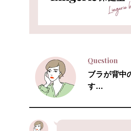
Question
ブラが背中
す…