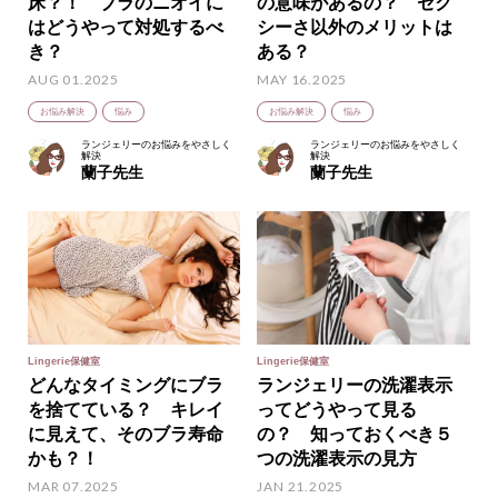
床？！ ブラのニオイに
の意味があるの？ セク
はどうやって対処するべ
シーさ以外のメリットは
き？
ある？
AUG 01.2025
MAY 16.2025
お悩み解決
悩み
お悩み解決
悩み
ランジェリーのお悩みをやさしく
ランジェリーのお悩みをやさしく
解決
解決
蘭子先生
蘭子先生
Lingerie保健室
Lingerie保健室
どんなタイミングにブラ
ランジェリーの洗濯表示
を捨てている？ キレイ
ってどうやって見る
に見えて、そのブラ寿命
の？ 知っておくべき５
かも？！
つの洗濯表示の見方
MAR 07.2025
JAN 21.2025