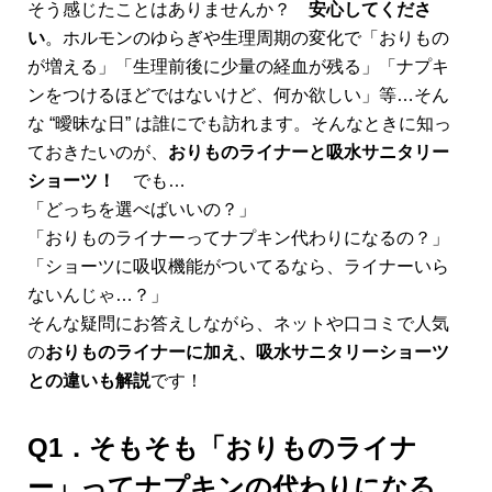
そう感じたことはありませんか？
安心してくださ
い
。ホルモンのゆらぎや生理周期の変化で「おりもの
が増える」「生理前後に少量の経血が残る」「ナプキ
ンをつけるほどではないけど、何か欲しい」等…そん
な “曖昧な日” は誰にでも訪れます。そんなときに知っ
ておきたいのが、
おりものライナーと吸水サニタリー
ショーツ！
でも…
「どっちを選べばいいの？」
「おりものライナーってナプキン代わりになるの？」
「ショーツに吸収機能がついてるなら、ライナーいら
ないんじゃ…？」
そんな疑問にお答えしながら、ネットや口コミで人気
の
おりものライナーに加え、吸水サニタリーショーツ
との違いも解説
です！
Q1．そもそも「おりものライナ
ー」ってナプキンの代わりになる