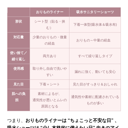
おりものライナー
吸水サニタリーショーツ
形状
シート型（貼る・挟
下着一体型(吸水体＆吸水布)
む）
対応量
少量のおりもの・微量
おりもの～中量の経血
の経血
使い捨て／
両方あり
すべて繰り返しタイプ
繰り返し
使用感
取り外し自由で洗いや
漏れに強く、動いても安心
すい
見た目
下着＋シート
見た目がすっきり＆おしゃれ
肌への負
素材によるが、
通気性や素材に配慮されている
担
通気性が悪いとムレの
ものが多い
原因となる
つまり、
おりものライナーは “ちょこっと不安な日” 、
吸水ショーツは “少し本格的に備えたい日” 向きのアイ