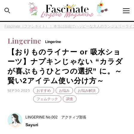
Fascinate（ファシネイト）｜ 本当は自由でハッピーな大人のランジェリーラ
Lingerine
Lingerine
【おりものライナー or 吸水ショ
PEOPLE
ーツ】ナプキンじゃない “カラダ
が喜ぶもうひとつの選択” に。～
HOW TO
賢い2アイテム使い分け方～
LINGERINE
SEP 30.2025
おすすめ
お悩み
お悩み解決
フェムテック
調査
FORTUNE
LINGERINE No.002 アクティブ部長
Sayuri
SPECIAL