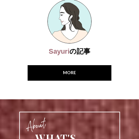
Sayuri
の記事
MORE
WHAT'S