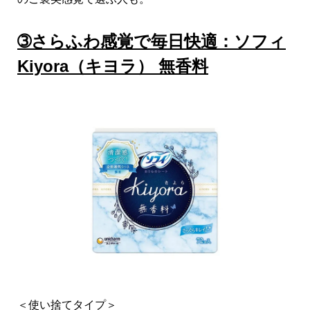
➂さらふわ感覚で毎日快適：ソフィ
Kiyora（キヨラ） 無香料
＜使い捨てタイプ＞