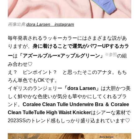
画像出典:
dora Larsen instagram
毎年発表されるラッキーカラーにはさまざまな説があ
りますが、
身に着けることで運気がパワーUPするカラ
※参照
ー
は
「アズールブルー×アップルグリーン」
の組
み合わせ♡
え？ ピンポイント？ と思ったそこのアナタ。もち
ろん単色でもOKです。
イギリスのランジェリー
「dora Larsen」
は大胆かつ美
しく鮮やかな色使いが気分も華やかにしてくれるブラ
ンド。
Coralee Clean Tulle Underwire Bra ＆ Coralee
Clean TulleTulle High Waist Knicker
はシアーな素材で
2023SSのトレンド感もしっかり盛り込まれています♡