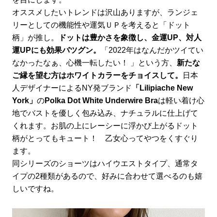
オススメしたいトレンドは沢山ありますが、ランジェ
リーとしての機能性や運気ＵＰを考えると「ドット
柄」が推し。
ドットは豊かさを象徴し、金運UP、対人
運UPにも効果バツグン。
「2022年はなんだかツイてい
なかったなぁ、心機一転したい！ 」という方、
新たな
ご縁を望む方はホワイトカラーをチョイスして。
日本
人デザイナーによるNY発ブランド
「Lilipiache New
York」
の
Polka Dot White Underwire Bra
は軽い着け心
地でバストを優しく包み込み、ナチュラルに仕上げて
くれます。お肌の上にレーシーに浮かび上がるドット
柄がとってもキュート！ 乙女心ってやつをくすぐり
ます。
同シリーズのショーツはハイウエストタイプ、通常タ
イプの2種類があるので、好みに合わせて選べるのも嬉
しいですね。