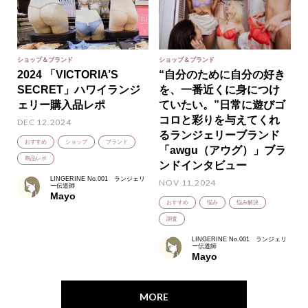
ショップ＆ブランド
ショップ＆ブランド
2024 「VICTORIA’S
“自分のために自分の好き
SECRET」ハワイランジ
を、一番近くに身につけ
ェリー購入品レポ
ていたい。”日常に遊びゴ
コロと彩りを与えてくれ
DEC 12.2024
るランジェリーブランド
おすすめ
ショップ
ブランド
「awgu（アウグ）」ブラ
商品レポ
ンドインタビュー
LINGERINE No.001 ランジェリ
NOV 11.2024
ー伝道師
Mayo
おすすめ
悩み
悩み解決
調査
LINGERINE No.001 ランジェリ
ー伝道師
Mayo
MORE