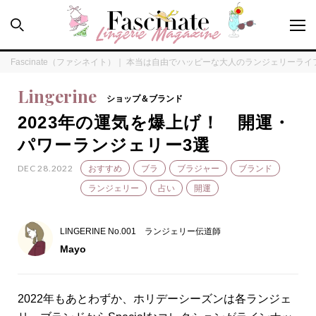
Fascinate（ファシネイト）｜ 本当は自由でハッピーな大人のランジェリーラ
Lingerine
ショップ＆ブランド
2023年の運気を爆上げ！ 開運・
PEOPLE
パワーランジェリー3選
HOW TO
DEC 28.2022
おすすめ
ブラ
ブラジャー
ブランド
ランジェリー
占い
開運
LINGERINE
LINGERINE No.001 ランジェリー伝道師
Mayo
FORTUNE
SPECIAL
2022年もあとわずか、ホリデーシーズンは各ランジェ