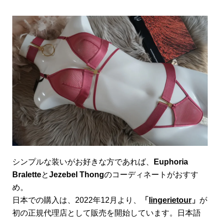
シンプルな装いがお好きな方であれば、
Euphoria
Bralette
と
Jezebel Thong
のコーディネートがおすす
め。
日本での購入は、2022年12月より、
「
lingerietour
」
が
初の正規代理店として販売を開始しています。日本語