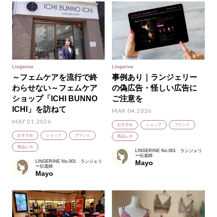
Lingerine
Lingerine
～フェムケアを流行で終
事例あり｜ランジェリー
わらせない～フェムケア
の偽広告・怪しい広告に
ショップ「ICHI BUNNO
ご注意を
ICHI」を訪ねて
MAR 04.2026
MAY 01.2026
おすすめ
ショップ
ブランド
おすすめ
ショップ
ブランド
商品レポ
商品レポ
LINGERINE No.001 ランジェリ
ー伝道師
LINGERINE No.001 ランジェリ
Mayo
ー伝道師
Mayo