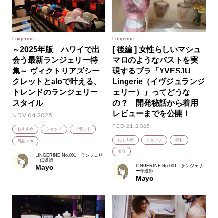
Lingerine
Lingerine
～2025年版 ハワイで出
[ 後編 ] 女性らしいマシュ
会う最新ランジェリー特
マロのようなバストを実
集～ ヴィクトリアズシー
現するブラ「YVESJU
クレットとaloで叶える、
Lingerie（イヴジュランジ
トレンドのランジェリー
ェリー）」ってどうな
スタイル
の？ 開発秘話から着用
レビューまでを公開！
NOV 04.2025
FEB 21.2025
おすすめ
ショップ
ブランド
おすすめ
ショップ
取材
商品レポ
美容
LINGERINE No.001 ランジェリ
ー伝道師
Mayo
LINGERINE No.001 ランジェリ
ー伝道師
Mayo