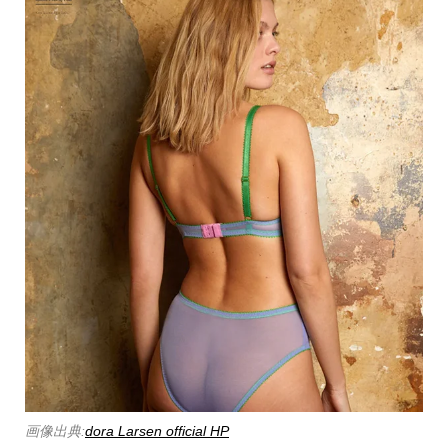
画像出典:
dora Larsen official HP