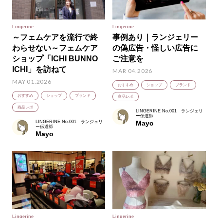
Lingerine
Lingerine
～フェムケアを流行で終
事例あり｜ランジェリー
わらせない～フェムケア
の偽広告・怪しい広告に
ショップ「ICHI BUNNO
ご注意を
ICHI」を訪ねて
MAR 04.2026
MAY 01.2026
おすすめ
ショップ
ブランド
おすすめ
ショップ
ブランド
商品レポ
商品レポ
LINGERINE No.001 ランジェリ
ー伝道師
LINGERINE No.001 ランジェリ
Mayo
ー伝道師
Mayo
Lingerine
Lingerine