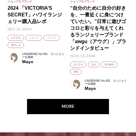
ショップ＆ブランド
ショップ＆ブランド
2024 「VICTORIA’S
“自分のために自分の好き
SECRET」ハワイランジ
を、一番近くに身につけ
ェリー購入品レポ
ていたい。”日常に遊びゴ
コロと彩りを与えてくれ
DEC 12.2024
るランジェリーブランド
おすすめ
ショップ
ブランド
「awgu（アウグ）」ブラ
商品レポ
ンドインタビュー
LINGERINE No.001 ランジェリ
NOV 11.2024
ー伝道師
Mayo
おすすめ
悩み
悩み解決
調査
LINGERINE No.001 ランジェリ
ー伝道師
Mayo
MORE