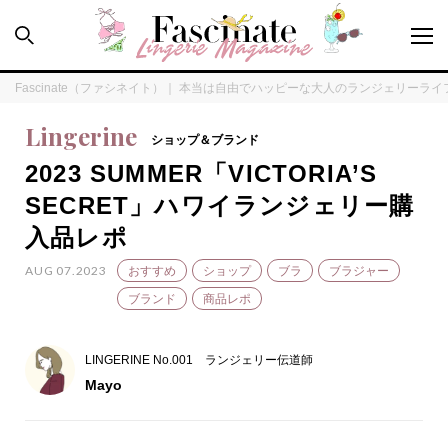
Fascinate（ファシネイト）｜ 本当は自由でハッピーな大人のランジェリーラ
Lingerine
ショップ＆ブランド
2023 SUMMER「VICTORIA’S
PEOPLE
SECRET」ハワイランジェリー購
入品レポ
HOW TO
AUG 07.2023
おすすめ
ショップ
ブラ
ブラジャー
LINGERINE
ブランド
商品レポ
FORTUNE
LINGERINE No.001 ランジェリー伝道師
Mayo
SPECIAL