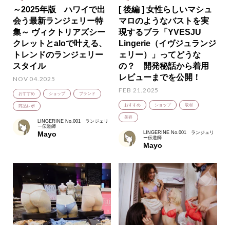
～2025年版 ハワイで出
[ 後編 ] 女性らしいマシュ
会う最新ランジェリー特
マロのようなバストを実
集～ ヴィクトリアズシー
現するブラ「YVESJU
クレットとaloで叶える、
Lingerie（イヴジュランジ
トレンドのランジェリー
ェリー）」ってどうな
スタイル
の？ 開発秘話から着用
レビューまでを公開！
NOV 04.2025
FEB 21.2025
おすすめ
ショップ
ブランド
おすすめ
ショップ
取材
商品レポ
美容
LINGERINE No.001 ランジェリ
ー伝道師
Mayo
LINGERINE No.001 ランジェリ
ー伝道師
Mayo