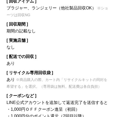
[ 回収アイテム ]
ブラジャー、ランジェリー（他社製品回収OK）
※ショ
ーツは回収NG
[ 回収期間 ]
期間の記載なし
[ 実施店舗 ]
なし
[ 配送での回収 ]
あり
[ リサイクル専用回収袋 ]
あり
※商品購入の際、カート内「リサイクルキットの同封を
希望する」を選択。（専用袋は無料。配送費は各自負担）
[ クーポンなど ]
LINE公式アカウントを追加して返送完了を送信すると
・1,000円ＯＦＦクーポン進呈（初回）
・1,000円分のポイント還元（2回目以降）