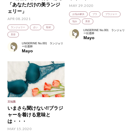
「あなただけの美ランジ
MAY 29.2020
ェリー」
お悩み解決
ブラ
ブラジャー
APR 08.2021
悩み
美容
ランジェリー
占い
取材
LINGERINE No.001 ランジェリ
ー伝道師
美容
Mayo
LINGERINE No.001 ランジェリ
ー伝道師
Mayo
豆知識
いまさら聞けない!!ブラジ
ャーを着ける意味と
は・・・
MAY 15.2020