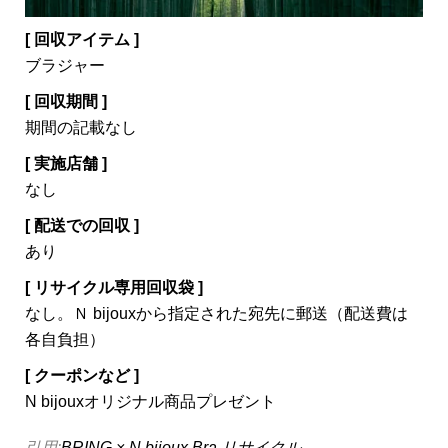
[ 回収アイテム ]
ブラジャー
[ 回収期間 ]
期間の記載なし
[ 実施店舗 ]
なし
[ 配送での回収 ]
あり
[ リサイクル専用回収袋 ]
なし。Ｎ bijouxから指定された宛先に郵送（配送費は
各自負担）
[ クーポンなど ]
N bijouxオリジナル商品プレゼント
引用:
BRING × N bijoux Bra リサイクル