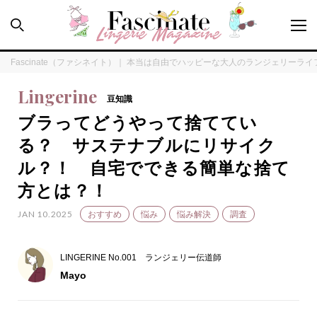
Fascinate（ファシネイト）｜ 本当は自由でハッピーな大人のランジェリーラ
Lingerine
豆知識
ブラってどうやって捨ててい
PEOPLE
る？ サステナブルにリサイク
ル？！ 自宅でできる簡単な捨て
HOW TO
方とは？！
LINGERINE
JAN 10.2025
おすすめ
悩み
悩み解決
調査
FORTUNE
LINGERINE No.001 ランジェリー伝道師
Mayo
SPECIAL