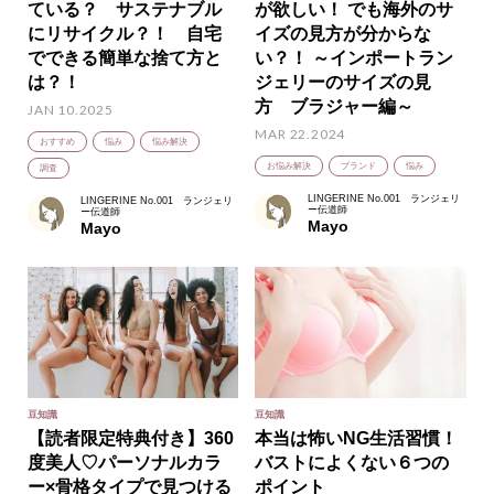
ている？ サステナブル
が欲しい！ でも海外のサ
にリサイクル？！ 自宅
イズの見方が分からな
でできる簡単な捨て方と
い？！ ～インポートラン
は？！
ジェリーのサイズの見
方 ブラジャー編～
JAN 10.2025
MAR 22.2024
おすすめ
悩み
悩み解決
お悩み解決
ブランド
悩み
調査
LINGERINE No.001 ランジェリ
LINGERINE No.001 ランジェリ
ー伝道師
ー伝道師
Mayo
Mayo
豆知識
豆知識
【読者限定特典付き】360
本当は怖いNG生活習慣！
度美人♡パーソナルカラ
バストによくない６つの
ー×骨格タイプで見つける
ポイント